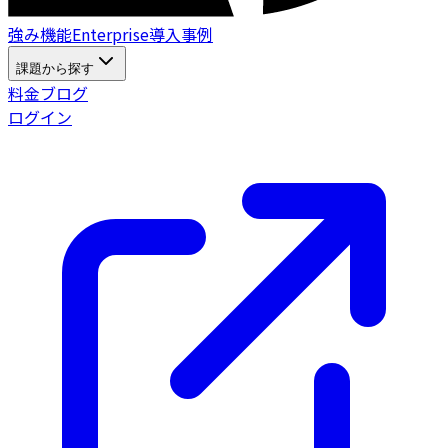
強
み
機
能
E
n
t
e
r
p
r
i
s
e
導
入
事
例
課題から探す
料
金
ブ
ロ
グ
ログイン