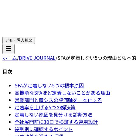
デモ・導入相談
ホーム
/
DRIVE JOURNAL
/
SFAが定着しない5つの理由と根本
目次
SFAが定着しない5つの根本原因
高機能なSFAほど定着しないことがある理由
営業部門と情シスの評価軸を一本化する
定着率を上げる5つの解決策
定着しない原因を見分ける診断方法
全社展開前に30日で検証する運用設計
役割別に確認するポイント