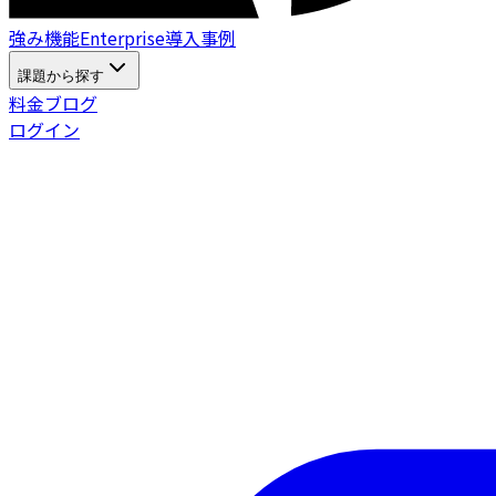
強
み
機
能
E
n
t
e
r
p
r
i
s
e
導
入
事
例
課題から探す
料
金
ブ
ロ
グ
ログイン